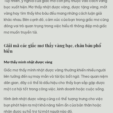
Tuy nhiên, ý nghĩa của giấc mơ còn phụ thuộc vào cách vàng
bạc xuất hiện. Mơ thấy nhặt được vàng, được tặng vàng, mất
vàng hay tìm thấy kho báu đều mang những cách luận giải
khác nhau. Bên cạnh đó, cảm xúc của bạn trong giấc mơ cũng
đóng vai trò quan trọng trong việc hiểu rõ thông điệp mà giấc
mơ muốn truyền tải.
Giải mã các giấc mơ thấy vàng bạc, châu báu phổ
biến
Mơ thấy mình nhặt được vàng
Giấc mơ thấy mình nhặt được vàng thường khiến nhiều người
liên tưởng đến sự may mắn và tài lộc bất ngờ. Theo quan niệm
dân gian, đây có thể là dấu hiệu cho thấy bạn sắp gặp được
một cơ hội tốt trong công việc, kinh doanh hoặc cuộc sống.
Hình ảnh nhặt được vàng cũng có thể tượng trưng cho việc
bạn phát hiện ra một khả năng tiềm ẩn của bản thân hoặc
nhận được sự hỗ trợ từ một người nào đó.