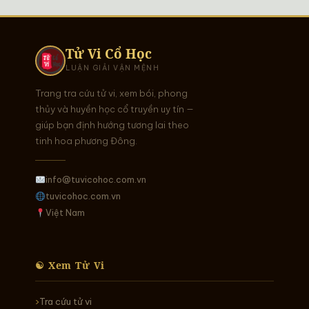
Tử Vi Cổ Học
LUẬN GIẢI VẬN MỆNH
Trang tra cứu tử vi, xem bói, phong
thủy và huyền học cổ truyền uy tín —
giúp bạn định hướng tương lai theo
tinh hoa phương Đông.
info@tuvicohoc.com.vn
tuvicohoc.com.vn
Việt Nam
☯ Xem Tử Vi
Tra cứu tử vi