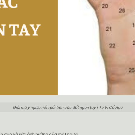
Giải mã ý nghĩa nốt ruồi trên các đốt ngón tay | Tử Vi Cổ Học
ãnh đạo và sức ảnh hưởng của một người.