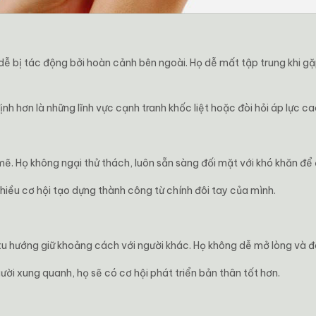
ễ bị tác động bởi hoàn cảnh bên ngoài. Họ dễ mất tập trung khi g
nh hơn là những lĩnh vực cạnh tranh khốc liệt hoặc đòi hỏi áp lực ca
mẽ. Họ không ngại thử thách, luôn sẵn sàng đối mặt với khó khăn để 
nhiều cơ hội tạo dựng thành công từ chính đôi tay của mình.
xu hướng giữ khoảng cách với người khác. Họ không dễ mở lòng và đô
gười xung quanh, họ sẽ có cơ hội phát triển bản thân tốt hơn.