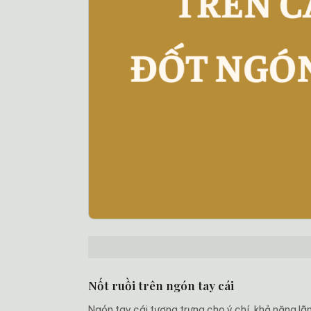
Nốt ruồi trên ngón tay cái
Ngón tay cái tượng trưng cho ý chí, khả năng l