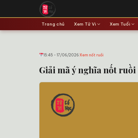
Bỏ
qua
nội
Trang chủ
Xem Tử Vi
Xem Tuổi
dung
15:45 - 17/06/2026
·
Xem nốt ruồi
Giải mã ý nghĩa nốt ruồi