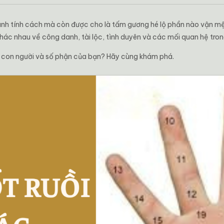
ánh tính cách mà còn được cho là tấm gương hé lộ phần nào vận mệ
hác nhau về công danh, tài lộc, tình duyên và các mối quan hệ tro
 về con người và số phận của bạn? Hãy cùng khám phá.