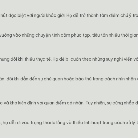
ức hút đặc biệt với người khác giới. Họ dễ trở thành tâm điểm chú ý t
 vướng vào những chuyện tình cảm phức tạp, tiêu tốn nhiều thời gian
hưng đôi khi thiếu thực tế. Họ dễ bị cuốn theo những suy nghĩ viển v
hân, đôi khi dẫn đến sự chủ quan hoặc bảo thủ trong cách nhìn nhận 
c và khá kiên định với quan điểm cá nhân. Tuy nhiên, sự cứng nhắc đ
 họ dễ rơi vào trạng thái lo lắng và thiếu linh hoạt trong cách xử lý 