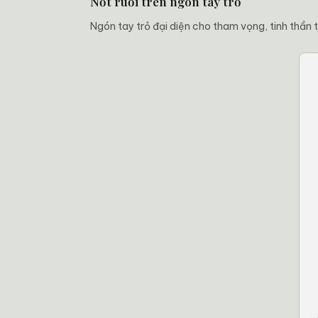
Nốt ruồi trên ngón tay trỏ
Ngón tay trỏ đại diện cho tham vọng, tinh thần t