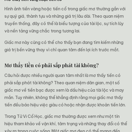
Hình ảnh tiền vàng hoặc tiền cổ trong giấc mơ thường gắn với
sự quý giá, thành tựu và những giá trị lâu dài. Theo quan niệm
truyền thống, đây có thể là biểu tượng của tài lộc, sự tích lũy
và nền tảng vững chắc trong tương lai.
Giấc mơ này cũng có thể cho thấy bạn đang tìm kiếm những
giá trị bền vững thay vì chỉ quan tâm đến lợi ích trước mắt.
Mơ thấy tiền có phải sắp phát tài không?
Câu hỏi được nhiều người quan tâm nhất là mơ thấy tiền có
phải sắp phát tài không? Theo quan niệm dân gian, một số
giấc mơ về tiền bạc được xem là dấu hiệu của tài lộc và may
mắn. Tuy nhiên, không thể khẳng định rằng mọi giấc mơ thấy
tiền đều báo hiệu việc giàu có hoặc nhận được khoản tiền lớn.
Trong Tử Vi Cổ Học, giấc mơ thường được xem như một tín
hiệu tham khảo về vận khí, tâm trạng và những thay đổi có thể
xảy ra trong cuộc sống. Một giấc mơ đẹp có thể mang đến