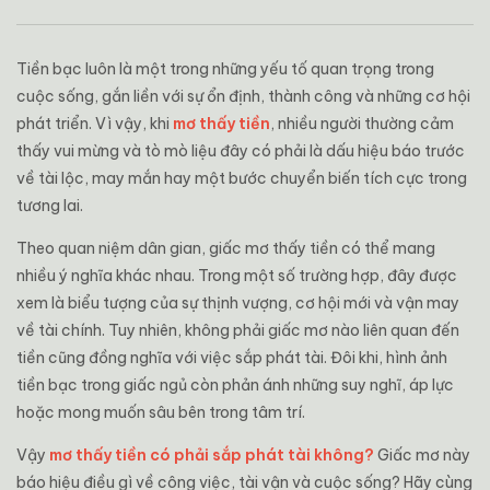
Tiền bạc luôn là một trong những yếu tố quan trọng trong
cuộc sống, gắn liền với sự ổn định, thành công và những cơ hội
phát triển. Vì vậy, khi
mơ thấy tiền
, nhiều người thường cảm
thấy vui mừng và tò mò liệu đây có phải là dấu hiệu báo trước
về tài lộc, may mắn hay một bước chuyển biến tích cực trong
tương lai.
Theo quan niệm dân gian, giấc mơ thấy tiền có thể mang
nhiều ý nghĩa khác nhau. Trong một số trường hợp, đây được
xem là biểu tượng của sự thịnh vượng, cơ hội mới và vận may
về tài chính. Tuy nhiên, không phải giấc mơ nào liên quan đến
tiền cũng đồng nghĩa với việc sắp phát tài. Đôi khi, hình ảnh
tiền bạc trong giấc ngủ còn phản ánh những suy nghĩ, áp lực
hoặc mong muốn sâu bên trong tâm trí.
Vậy
mơ thấy tiền có phải sắp phát tài không?
Giấc mơ này
báo hiệu điều gì về công việc, tài vận và cuộc sống? Hãy cùng