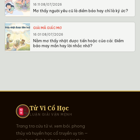
16:11 08/07/2026
Mơ thấy người yêu cũ là điềm báo hay chỉ là ký ức?
GIẢI MÃ GIẤC MƠ
16:01 08/07/2026
Nằm mơ thấy nhặt được tiền hoặc của cải: Điềm
báo may mắn hay lời nhắc nhở?
Tử Vi Cổ Học
LUẬN GIẢI VẬN MỆNH
Trang tra cứu tử vi, xem bói, phong
thủy và huyền học cổ truyền uy tín —