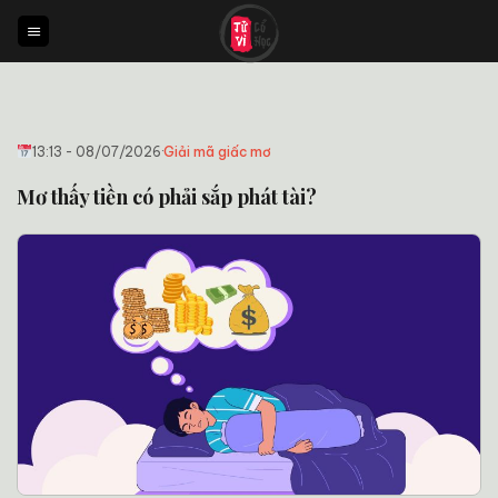
Bỏ
qua
nội
dung
13:13 - 08/07/2026
·
Giải mã giấc mơ
Mơ thấy tiền có phải sắp phát tài?