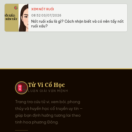
XEM NỐT RUỒI
08:52 03/07/2026
Nốt ruồi xấu là gì? Cách nhận biết và có nên tẩy nốt
ruồi xấu?
Tử Vi Cổ Học
LUẬN GIẢI VẬN MỆNH
Trang tra cứu tử vi, xem bói, phong
thủy và huyền học cổ truyền uy tín —
giúp bạn định hướng tương lai theo
tinh hoa phương Đông.