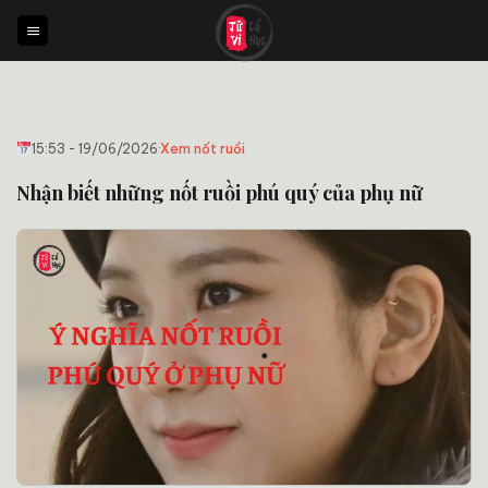
Bỏ
qua
nội
dung
15:53 - 19/06/2026
·
Xem nốt ruồi
Nhận biết những nốt ruồi phú quý của phụ nữ