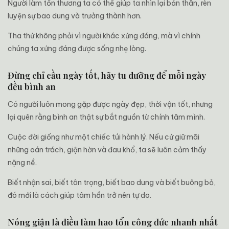
Người làm tổn thương ta có thể giúp ta nhìn lại bản thân, rèn
luyện sự bao dung và trưởng thành hơn.
Tha thứ không phải vì người khác xứng đáng, mà vì chính
chúng ta xứng đáng được sống nhẹ lòng.
Đừng chỉ cầu ngày tốt, hãy tu dưỡng để mỗi ngày
đều bình an
Có người luôn mong gặp được ngày đẹp, thời vận tốt, nhưng
lại quên rằng bình an thật sự bắt nguồn từ chính tâm mình.
Cuộc đời giống như một chiếc túi hành lý. Nếu cứ giữ mãi
những oán trách, giận hờn và đau khổ, ta sẽ luôn cảm thấy
nặng nề.
Biết nhận sai, biết tôn trọng, biết bao dung và biết buông bỏ,
đó mới là cách giúp tâm hồn trở nên tự do.
Nóng giận là điều làm hao tổn công đức nhanh nhất