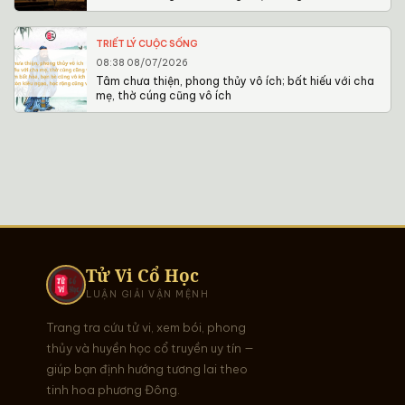
TRIẾT LÝ CUỘC SỐNG
08:38 08/07/2026
Tâm chưa thiện, phong thủy vô ích; bất hiếu với cha
mẹ, thờ cúng cũng vô ích
Tử Vi Cổ Học
LUẬN GIẢI VẬN MỆNH
Trang tra cứu tử vi, xem bói, phong
thủy và huyền học cổ truyền uy tín —
giúp bạn định hướng tương lai theo
tinh hoa phương Đông.