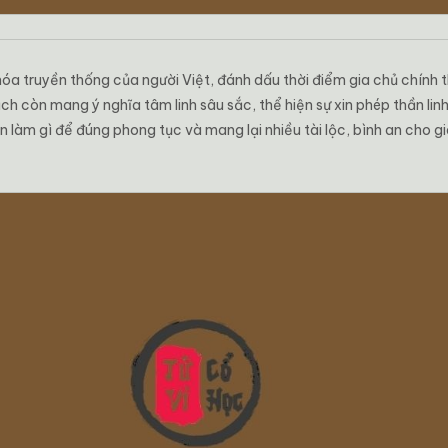
hóa truyền thống của người Việt, đánh dấu thời điểm gia chủ chính 
ạch còn mang ý nghĩa tâm linh sâu sắc, thể hiện sự xin phép thần li
làm gì để đúng phong tục và mang lại nhiều tài lộc, bình an cho gi