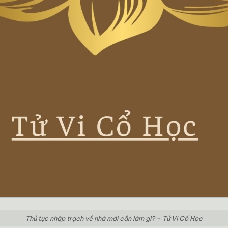
Thủ tục nhập trạch về nhà mới cần làm gì? – Tử Vi Cổ Học