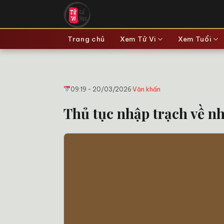
Bỏ
qua
nội
Trang chủ
Xem Tử Vi
Xem Tuổi
dung
09:19 - 20/03/2026
·
Văn khấn
Thủ tục nhập trạch về n