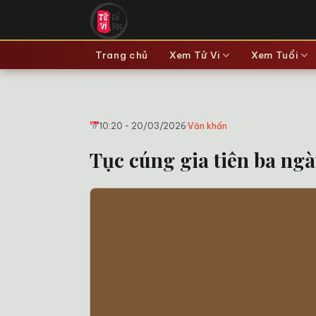
Bỏ
qua
nội
Trang chủ
Xem Tử Vi
Xem Tuổi
dung
10:20 - 20/03/2026
·
Văn khấn
Tục cúng gia tiên ba ngà