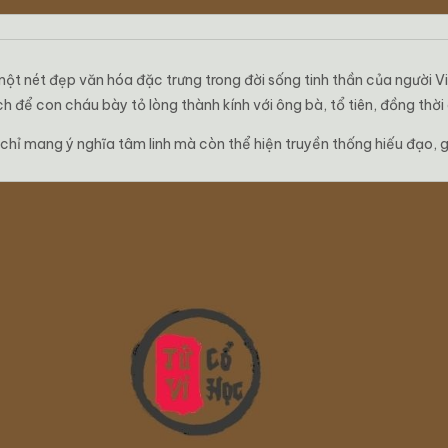
 một nét đẹp văn hóa đặc trưng trong đời sống tinh thần của người
để con cháu bày tỏ lòng thành kính với ông bà, tổ tiên, đồng thời
chỉ mang ý nghĩa tâm linh mà còn thể hiện truyền thống hiếu đạo, g