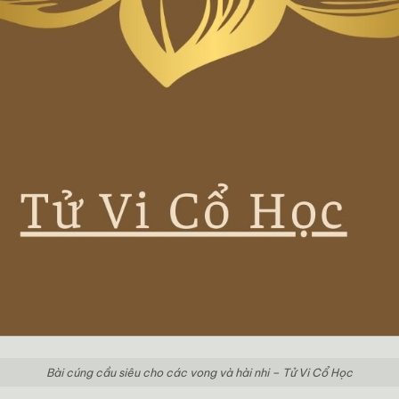
Bài cúng cầu siêu cho các vong và hài nhi – Tử Vi Cổ Học