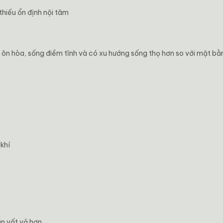
thiếu ổn định nội tâm
 ôn hòa, sống điềm tĩnh và có xu hướng sống thọ hơn so với mặt b
 khí
n vất vả hơn