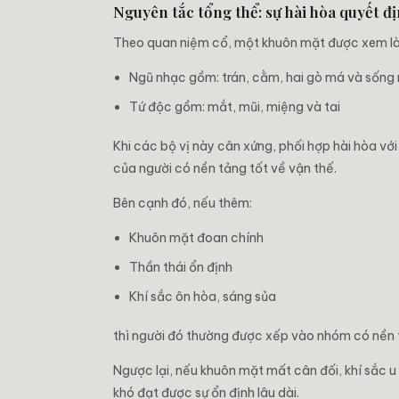
Nguyên tắc tổng thể: sự hài hòa quyết đ
Theo quan niệm cổ, một khuôn mặt được xem là t
Ngũ nhạc gồm: trán, cằm, hai gò má và sống
Tứ độc gồm: mắt, mũi, miệng và tai
Khi các bộ vị này cân xứng, phối hợp hài hòa vớ
của người có nền tảng tốt về vận thế.
Bên cạnh đó, nếu thêm:
Khuôn mặt đoan chính
Thần thái ổn định
Khí sắc ôn hòa, sáng sủa
thì người đó thường được xếp vào nhóm có nền t
Ngược lại, nếu khuôn mặt mất cân đối, khí sắc u 
khó đạt được sự ổn định lâu dài.