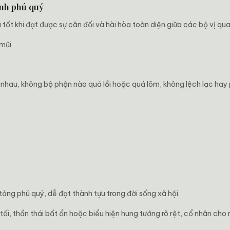
ịnh phú quý
ốt khi đạt được sự cân đối và hài hòa toàn diện giữa các bộ vị qua
 mũi
i nhau, không bộ phận nào quá lồi hoặc quá lõm, không lệch lạc hay 
ảng phú quý, dễ đạt thành tựu trong đời sống xã hội.
tối, thần thái bất ổn hoặc biểu hiện hung tướng rõ rệt, cổ nhân cho 