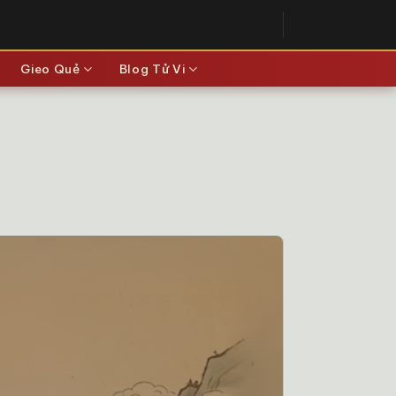
Gieo Quẻ
Blog Tử Vi