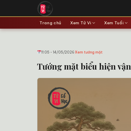
Bỏ
qua
nội
Trang chủ
Xem Tử Vi
Xem Tuổi
dung
11:05 - 14/05/2026
·
Xem tướng mặt
Tướng mặt biểu hiện vận