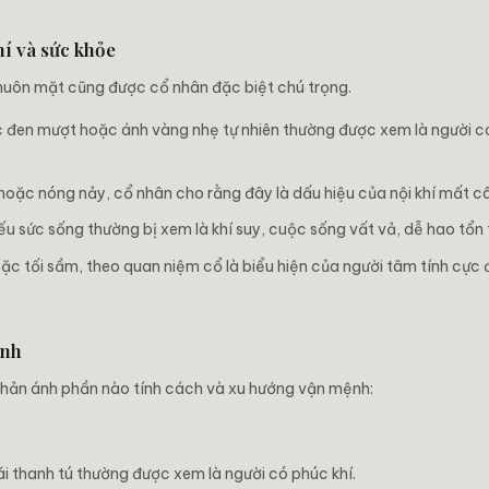
hí và sức khỏe
khuôn mặt cũng được cổ nhân đặc biệt chú trọng.
 đen mượt hoặc ánh vàng nhẹ tự nhiên thường được xem là người có s
hoặc nóng nảy, cổ nhân cho rằng đây là dấu hiệu của nội khí mất c
 sức sống thường bị xem là khí suy, cuộc sống vất vả, dễ hao tổn t
c tối sầm, theo quan niệm cổ là biểu hiện của người tâm tính cực
ệnh
hản ánh phần nào tính cách và xu hướng vận mệnh:
 thanh tú thường được xem là người có phúc khí.