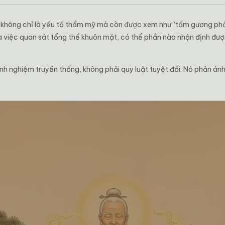
hông chỉ là yếu tố thẩm mỹ mà còn được xem như “tấm gương phản
a việc quan sát tổng thể khuôn mặt, có thể phần nào nhận định đượ
nh nghiệm truyền thống, không phải quy luật tuyệt đối. Nó phản ánh 