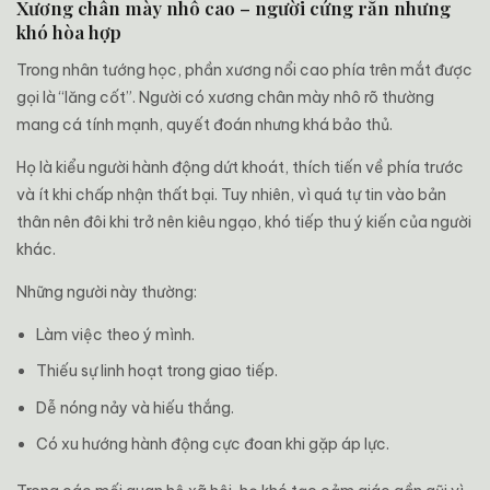
Xương chân mày nhô cao – người cứng rắn nhưng
khó hòa hợp
Trong nhân tướng học, phần xương nổi cao phía trên mắt được
gọi là “lăng cốt”. Người có xương chân mày nhô rõ thường
mang cá tính mạnh, quyết đoán nhưng khá bảo thủ.
Họ là kiểu người hành động dứt khoát, thích tiến về phía trước
và ít khi chấp nhận thất bại. Tuy nhiên, vì quá tự tin vào bản
thân nên đôi khi trở nên kiêu ngạo, khó tiếp thu ý kiến của người
khác.
Những người này thường:
Làm việc theo ý mình.
Thiếu sự linh hoạt trong giao tiếp.
Dễ nóng nảy và hiếu thắng.
Có xu hướng hành động cực đoan khi gặp áp lực.