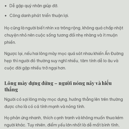
Dễ gặp quý nhân giúp đỡ.
Công danh phát triển thuận lợi.
Họ cũng là người biết nhìn xa trông rộng, không quá chấp nhặt
chuyện nhỏ nên cuộc sống tương đối nhẹ nhàng và ít muộn
phiền.
Ngược lại, nếu hai lông mày mọc quá sát nhau khiến Ấn Đường
hẹp thì người đó thường suy nghĩ nhiều, tâm tính dễ lo âu và
cuộc đời gặp nhiều trở ngại hơn.
Lông mày dựng đứng – người nóng nảy và hiếu
thắng
Người có sợi lông mày mọc dựng, hướng thẳng lên trên thường
được cho là có cá tính mạnh và nóng tính.
Họ phản ứng nhanh, thích cạnh tranh và không muốn thua kém
người khác. Tuy nhiên, điểm yếu lớn nhất là dễ mất bình tĩnh,