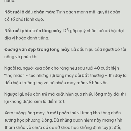
nước.
Nốt ruồi ở đầu chân mày:
Tính cách mạnh mẽ, quyết đoán,
có tố chất lãnh đạo.
Nốt ruồi phía trên lông mày:
Dễ gặp quý nhân, có cơ hội đạt
địa vị hoặc danh tiếng.
Đường vân đẹp trong lông mày:
Là dấu hiệu của người có tài
năng và phúc khí.
Ngoài ra, người xưa còn cho rằng nếu sau tuổi 40 xuất hiện
“thọ mao” – tức những sợi lông mày dài bất thường – thì đây là
dấu hiệu trường thọ và có nhiều may mắn về hậu vận.
Ngược lại, nếu còn trẻ mà xuất hiện quá nhiều lông mày dài thì
lại không được xem là điềm tốt.
Xem tướng lông mày là một phần thú vị trong kho tàng nhân
tướng học phương Đông. Dù những quan niệm này mang tính
tham khảo và chưa có cơ sở khoa học khẳng định tuyệt đối,