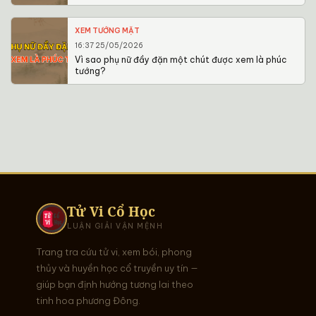
XEM TƯỚNG MẶT
16:37 25/05/2026
Vì sao phụ nữ đầy đặn một chút được xem là phúc
tướng?
Tử Vi Cổ Học
LUẬN GIẢI VẬN MỆNH
Trang tra cứu tử vi, xem bói, phong
thủy và huyền học cổ truyền uy tín —
giúp bạn định hướng tương lai theo
tinh hoa phương Đông.