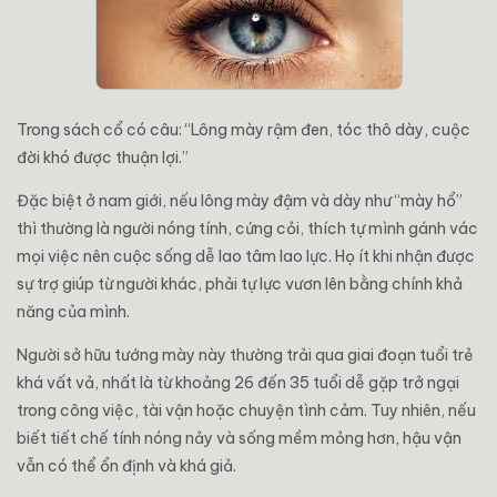
Trong sách cổ có câu: “Lông mày rậm đen, tóc thô dày, cuộc
đời khó được thuận lợi.”
Đặc biệt ở nam giới, nếu lông mày đậm và dày như “mày hổ”
thì thường là người nóng tính, cứng cỏi, thích tự mình gánh vác
mọi việc nên cuộc sống dễ lao tâm lao lực. Họ ít khi nhận được
sự trợ giúp từ người khác, phải tự lực vươn lên bằng chính khả
năng của mình.
Người sở hữu tướng mày này thường trải qua giai đoạn tuổi trẻ
khá vất vả, nhất là từ khoảng 26 đến 35 tuổi dễ gặp trở ngại
trong công việc, tài vận hoặc chuyện tình cảm. Tuy nhiên, nếu
biết tiết chế tính nóng nảy và sống mềm mỏng hơn, hậu vận
vẫn có thể ổn định và khá giả.