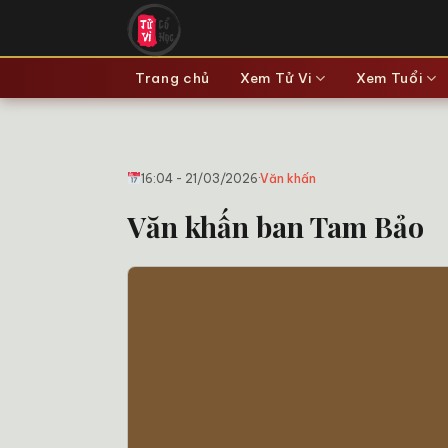
Bỏ
qua
nội
Trang chủ
Xem Tử Vi
Xem Tuổi
dung
16:04 - 21/03/2026
·
Văn khấn
Văn khấn ban Tam Bảo