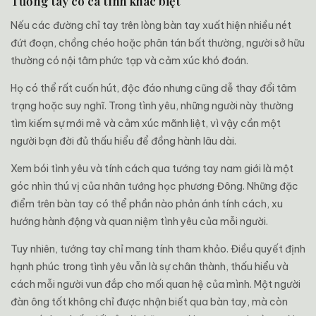
Tướng tay có cá tính khác biệt
Nếu các đường chỉ tay trên lòng bàn tay xuất hiện nhiều nét
đứt đoạn, chồng chéo hoặc phân tán bất thường, người sở hữu
thường có nội tâm phức tạp và cảm xúc khó đoán.
Họ có thể rất cuốn hút, độc đáo nhưng cũng dễ thay đổi tâm
trạng hoặc suy nghĩ. Trong tình yêu, những người này thường
tìm kiếm sự mới mẻ và cảm xúc mãnh liệt, vì vậy cần một
người bạn đời đủ thấu hiểu để đồng hành lâu dài.
Xem bói tình yêu và tính cách qua tướng tay nam giới là một
góc nhìn thú vị của nhân tướng học phương Đông. Những đặc
điểm trên bàn tay có thể phần nào phản ánh tính cách, xu
hướng hành động và quan niệm tình yêu của mỗi người.
Tuy nhiên, tướng tay chỉ mang tính tham khảo. Điều quyết định
hạnh phúc trong tình yêu vẫn là sự chân thành, thấu hiểu và
cách mỗi người vun đắp cho mối quan hệ của mình. Một người
đàn ông tốt không chỉ được nhận biết qua bàn tay, mà còn