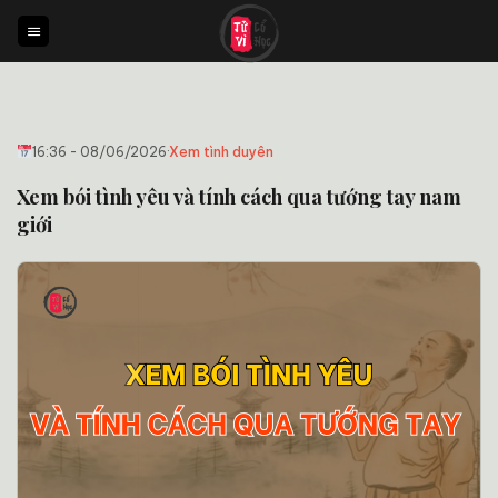
Bỏ
qua
nội
dung
16:36 - 08/06/2026
·
Xem tình duyên
Xem bói tình yêu và tính cách qua tướng tay nam
giới