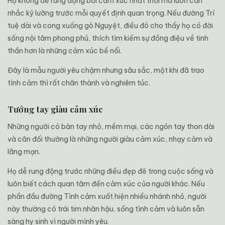
Họ không dễ rung động bởi cảm xúc nhất thời mà luôn cân
nhắc kỹ lưỡng trước mỗi quyết định quan trọng. Nếu đường Trí
tuệ dài và cong xuống gò Nguyệt, điều đó cho thấy họ có đời
sống nội tâm phong phú, thích tìm kiếm sự đồng điệu về tinh
thần hơn là những cảm xúc bề nổi.
Đây là mẫu người yêu chậm nhưng sâu sắc, một khi đã trao
tình cảm thì rất chân thành và nghiêm túc.
Tướng tay giàu cảm xúc
Những người có bàn tay nhỏ, mềm mại, các ngón tay thon dài
và cân đối thường là những người giàu cảm xúc, nhạy cảm và
lãng mạn.
Họ dễ rung động trước những điều đẹp đẽ trong cuộc sống và
luôn biết cách quan tâm đến cảm xúc của người khác. Nếu
phần đầu đường Tình cảm xuất hiện nhiều nhánh nhỏ, người
này thường có trái tim nhân hậu, sống tình cảm và luôn sẵn
sàng hy sinh vì người mình yêu.