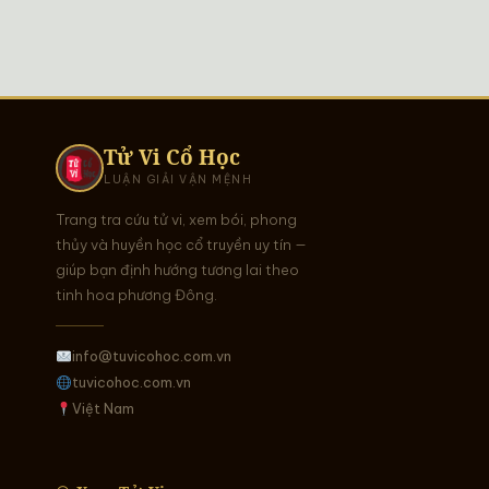
Tử Vi Cổ Học
LUẬN GIẢI VẬN MỆNH
Trang tra cứu tử vi, xem bói, phong
thủy và huyền học cổ truyền uy tín —
giúp bạn định hướng tương lai theo
tinh hoa phương Đông.
info@tuvicohoc.com.vn
tuvicohoc.com.vn
Việt Nam