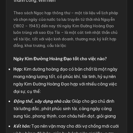
thành công, vinh hiển
Theo sách Ngọc hạp thông thư – một tài liệu về lịch pháp
và chọn ngày của nước ta lưu truyền từ thời nhà Nguyễn
(1802 – 1945) đến nay thì ngày Kim Đường Hoàng Đạo
luôn trùng với sao Địa Tài – là một cát tinh nhật thần chủ
về tài lộc, tốt với việc kinh doanh, thương mại, ký kết hợp
đồng, khai trương, cầu tài lộc
Ngày Kim Đường Hoàng Đạo tốt cho việc nào?
Hợp:
Kim đường hoàng đạo có bản chất là một ngày
mang năng lượng tốt, có phúc khí, tài tinh, hỷ sự nên
ngày Kim Đường Hoàng Đạo hợp với nhiều công việc
đại sự, cụ thể:
Động thổ, xây dựng nhà cửa:
Giúp cho gia chủ đinh
tài lưỡng đắc, phát phúc sinh tài, càng ngày càng
sung túc, phong thịnh, con cháu hiển đạt, giỏi giang
Kết hôn:
Tạo nên vận may cho đôi vợ chồng mới cưới