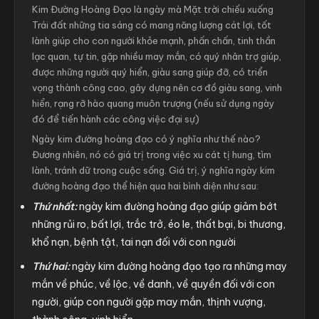
Kim Đường Hoàng Đạo là ngày mà Mặt trời chiếu xuống
Trái đất những tia sáng có mang năng lượng cát lợi, tốt
lành giúp cho con người khỏe mạnh, phấn chấn, tinh thần
lạc quan, tự tin, gặp nhiều may mắn, có quý nhân trợ giúp,
được những người quý hiển, giàu sang giúp đỡ, có triển
vọng thành công cao, gây dựng nên cơ đồ giàu sang, vinh
hiển, rạng rỡ hào quang muôn trượng (nếu sử dụng ngày
đó để tiến hành các công việc đại sự)
Ngày kim đường hoàng đạo có ý nghĩa như thế nào?
Đương nhiên, nó có giá trị trong việc xu cát tị hung, tìm
lành, tránh dữ trong cuộc sống. Giá trị, ý nghĩa ngày kim
đường hoàng đạo thể hiện qua hai bình diện như sau:
Thứ nhất:
ngày kim đường hoàng đạo giúp giảm bớt
những rủi ro, bất lợi, trắc trở, éo le, thất bại, bi thương,
khổ nạn, bệnh tật, tai nạn đối với con người
Thứ hai:
ngày kim đường hoàng đạo tạo ra những may
mắn về phúc, về lộc, về danh, về quyền đối với con
người, giúp con người gặp may mắn, thịnh vượng,