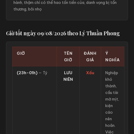
hành, thậm chí có thể hao tốn tiền của, danh vọng bị tổn
thương, bôi nhọ
Giờ tốt ngày 09/08/2026 theo Lý Thuần Phong
GIỜ
TÊN
ĐÁNH
Ý
GIỜ
GIÁ
NGHĨA
(23h-01h)
— Tý
LƯU
Xấu
Nghiệp
NIÊN
khó
thành,
cầu tài
mờ mịt,
kiện
cáo
nên
hoãn.
Việc