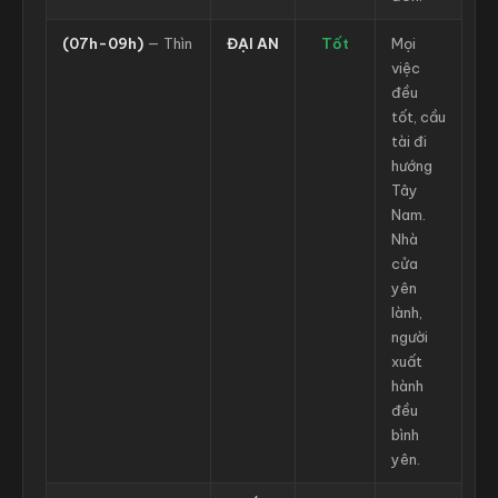
(07h-09h)
— Thìn
ĐẠI AN
Tốt
Mọi
việc
đều
tốt, cầu
tài đi
hướng
Tây
Nam.
Nhà
cửa
yên
lành,
người
xuất
hành
đều
bình
yên.