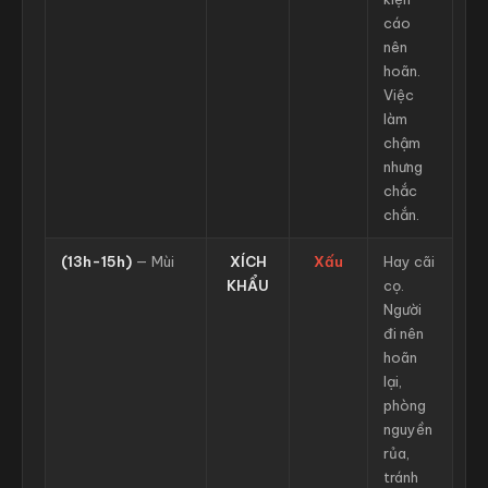
cáo
nên
hoãn.
Việc
làm
chậm
nhưng
chắc
chắn.
(13h-15h)
— Mùi
XÍCH
Xấu
Hay cãi
KHẨU
cọ.
Người
đi nên
hoãn
lại,
phòng
nguyền
rủa,
tránh