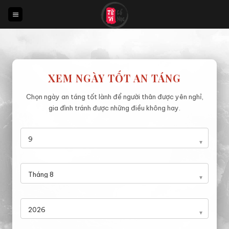
Bỏ
qua
nội
dung
XEM NGÀY TỐT AN TÁNG
Chọn ngày an táng tốt lành để người thân được yên nghỉ,
gia đình tránh được những điều không hay.