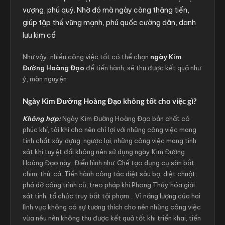
vượng, phú quý. Nhờ đó mà ngày càng thăng tiến,
giúp tập thể vững mạnh, phú quốc cường dân, danh
lưu kim cổ
Như vậy, nhiều công việc tốt có thể chọn
ngày Kim
Đường Hoàng Đạo
để tiến hành, sẽ thu được kết quả như
ý, mãn nguyện
Ngày Kim Đường Hoàng Đạo không tốt cho việc gì?
Không hợp:
Ngày Kim Đường Hoàng Đạo bản chất có
phúc khí, tài khí cho nên chỉ lợi với những công việc mang
tính chất xây dựng, ngược lại, những công việc mang tính
sát khí tuyệt đối không nên sử dụng ngày Kim Đường
Hoàng Đạo này. Điển hình như: Chế tạo dụng cụ săn bắt
chim, thú, cá. Tiến hành công tác diệt sâu bọ, diệt chuột,
phá dỡ công trình cũ, treo pháp khí Phong Thủy hóa giải
sát tinh, tổ chức truy bắt tội phạm... Vì năng lượng của hai
lĩnh vực không có sự tương thích cho nên những công việc
vừa nêu nên không thu được kết quả tốt khi triển khai, tiến