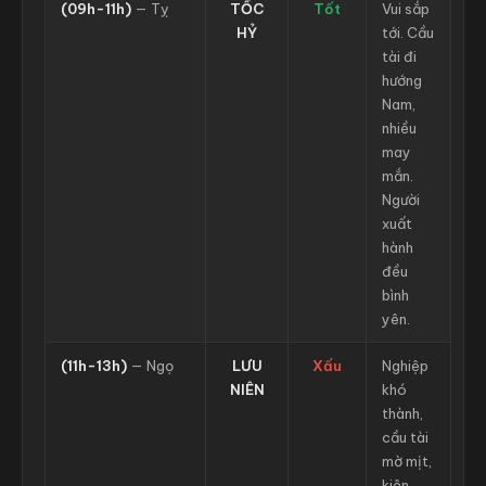
(09h-11h)
— Tỵ
TỐC
Tốt
Vui sắp
HỶ
tới. Cầu
tài đi
hướng
Nam,
nhiều
may
mắn.
Người
xuất
hành
đều
bình
yên.
(11h-13h)
— Ngọ
LƯU
Xấu
Nghiệp
NIÊN
khó
thành,
cầu tài
mờ mịt,
kiện