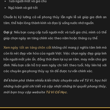
Tuổi người mất và gia chủ
Ngũ hành và giờ tốt
Chuẩn bị kỹ lưỡng cả về phong thủy lẫn nghi lễ sẽ giúp gia đình an
tâm, thể hiện lòng thành kính và đạo lý uống nước nhớ nguồn.
Gợi ý:
Nếu bạn cung cấp tuổi người mất và tuổi gia chủ, mình có thể
giúp chọn ngày an táng chính xác theo năm hoặc tháng cụ thể.
Xem ngày tốt an táng chôn cất
không chỉ mang ý nghĩa tâm linh mà
còn là nét đẹp văn hóa của người Việt. Việc chọn ngày đẹp giúp linh
hồn người mất yên ổn, đồng thời đem lại sự an tâm, may mắn cho gia
đình. Nếu bạn cần hỗ trợ xem ngày chi tiết theo tuổi, hãy liên hệ với
các chuyên gia phong thủy uy tín để được tư vấn chính xác.
Để khám phá thêm nhiều kiến thức chuyên sâu về Tử Vi, học hỏi
những luận giải chi tiết và cập nhật những bí quyết phong thủy,
mời bạn truy cập website
Tử Vi Cổ Học
.