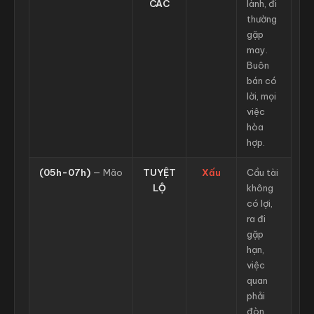
CÁC
lành, đi
thường
gặp
may.
Buôn
bán có
lời, mọi
việc
hòa
hợp.
(05h-07h)
— Mão
TUYỆT
Xấu
Cầu tài
LỘ
không
có lợi,
ra đi
gặp
hạn,
việc
quan
phải
đòn.