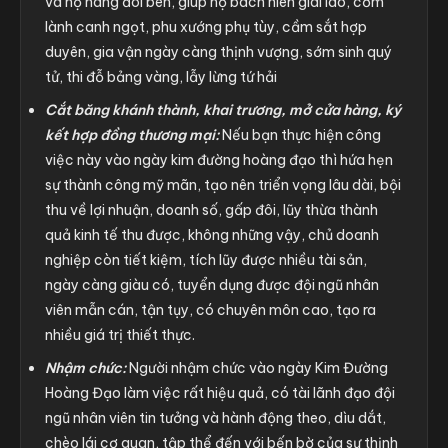
và họ hàng đôi bên, giúp họ bách niên giai lão, cơm
lành canh ngọt, phu xướng phụ tùy, cầm sắt hợp
duyên, gia vận ngày càng thịnh vượng, sớm sinh quý
tử, thi đỗ bảng vàng, lẫy lừng tứ hải
Cắt băng khánh thành, khai trương, mở cửa hàng, ký
kết hợp đồng thương mại:
Nếu bạn thực hiện công
việc này vào ngày kim đường hoàng đạo thì hứa hẹn
sự thành công mỹ mãn, tạo nên triển vọng lâu dài, bội
thu về lợi nhuận, doanh số, gấp đôi, lũy thừa thành
quả kinh tế thu được, không những vậy, chủ doanh
nghiệp còn tiết kiệm, tích lũy được nhiều tài sản,
ngày càng giàu có, tuyển dụng được đội ngũ nhân
viên mẫn cán, tận tụy, có chuyên môn cao, tạo ra
nhiều giá trị thiết thực.
Nhậm chức:
Người nhậm chức vào ngày Kim Đường
Hoàng Đạo làm việc rất hiệu quả, có tài lãnh đạo đội
ngũ nhân viên tin tưởng và hành động theo, dìu dắt,
chèo lái cơ quan, tập thể đến với bến bờ của sự thịnh