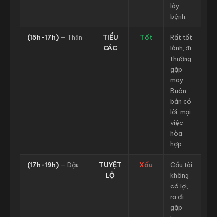
lây
bệnh.
(15h-17h)
— Thân
TIỂU
Tốt
Rất tốt
CÁC
lành, đi
thường
gặp
may.
Buôn
bán có
lời, mọi
việc
hòa
hợp.
(17h-19h)
— Dậu
TUYỆT
Xấu
Cầu tài
LỘ
không
có lợi,
ra đi
gặp