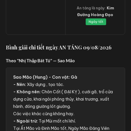
An táng là ngày:
Kim
Đường Hoàng Đạo
Ngày tốt
Bình giải chi tiết ngày AN TÁNG 09/08/2026
Theo "Nhị Thập Bát Tú" — Sao Mão
Sao Mão (Hung) - Con vật: Gà
- Nên:
Xây dựng , tạo tác.
- Không nên:
Chôn Cất ( ĐẠI KỴ ), cưới gã, trổ cửa
dựng cửa, khai ngòi phóng thủy, khai trương, xuất
hành, đóng giường lót giường.
Các việc khác cũng không hay.
- Ngoài trừ:
Tại Mùi mất chí khí.
Tại Ất Mão và Đinh Mão tốt, Ngày Mão Đăng Viên