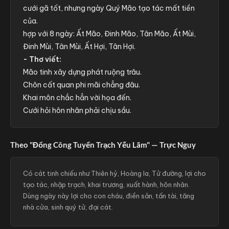
cưới gã tốt, nhưng ngày Quý Mão tạo tác mất tiền
của.
hợp với 8 ngày: Ất Mão, Đinh Mão, Tân Mão, Ất Mùi,
Đinh Mùi, Tân Mùi, Ất Hợi, Tân Hợi.
- Thơ viết:
Mão tinh xây dựng phát ruộng trâu.
Chôn cất quan phi mãi chẳng đâu.
Khai môn chắc hẳn vời họa đến.
Cưới hỏi hôn nhân phải chịu sầu.
Theo "Đổng Công Tuyển Trạch Yếu Lãm" — Trực Nguy
Có cát tinh chiếu như Thiên hỷ, Hoàng la, Tử đường, lợi cho
tạo tác, nhập trạch, khai trương, xuất hành, hôn nhân.
Dùng ngày này lợi cho con cháu, điền sản, tấn tài, tăng
nhà cửa, sinh quý tử, đại cát.