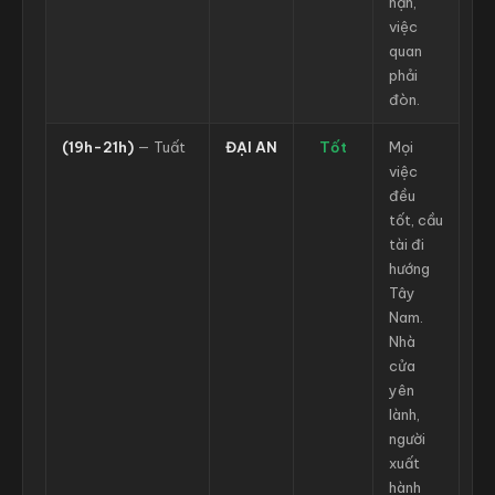
hạn,
việc
quan
phải
đòn.
(19h-21h)
— Tuất
ĐẠI AN
Tốt
Mọi
việc
đều
tốt, cầu
tài đi
hướng
Tây
Nam.
Nhà
cửa
yên
lành,
người
xuất
hành