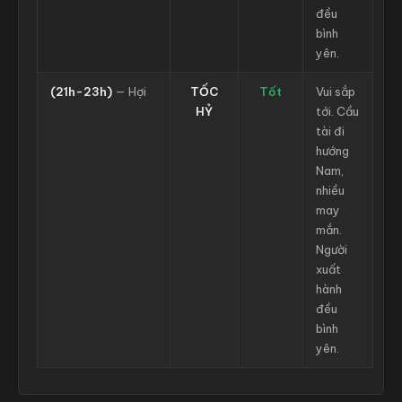
đều
bình
yên.
(21h-23h)
— Hợi
TỐC
Tốt
Vui sắp
HỶ
tới. Cầu
tài đi
hướng
Nam,
nhiều
may
mắn.
Người
xuất
hành
đều
bình
yên.