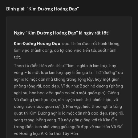
Bình giải: "Kim Đường Hoàng Đạo"
Ngày "Kim Đường Hoàng Đạo" là ngày rất tốt!
Kim Đường Hoàng Đạo
: sao Thiên đức, rất hanh thông,
làm việc thành công, có lợi cho việc tiến tới, xuất hành
tốt.
Theo từ điển Hán văn thì từ “kim” nghĩa là kim loại, hay
vàng – là một loại kim loại quý hiếm giá trị. Từ “đường” có
nghĩa là một căn nhà khang trang, lộng lẫy, hay một gian
phòng rộng rãi, cao đẹp. Ví dụ như: Bạch hổ đường (phòng
nghị sự, bàn bạc việc quân cơ của một quốc gia), Giảng
Võ đường (nơi học tập, rèn luyện binh thư, chiến lược, võ
công, sách lược quân sự...). Như vậy, hiểu theo nghĩa tổng
quát thì Kim Đường nghĩa là một căn nhà cao đẹp, rộng rãi,
sang trọng, bằng vàng. Từ này gần giống với từ Kim Ốc
trong điển tích nhà vàng giấu người đẹp về vua Hán Vũ Đế
và Hoàng hậu A Kiều thời Tây Hán.