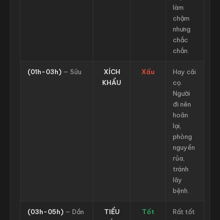
làm
chậm
nhưng
chắc
chắn.
(01h-03h)
— Sửu
XÍCH
Xấu
Hay cãi
KHẨU
cọ.
Người
đi nên
hoãn
lại,
phòng
nguyền
rủa,
tránh
lây
bệnh.
(03h-05h)
— Dần
TIỂU
Tốt
Rất tốt