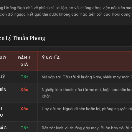
g Hoàng Đạo chủ về phúc khí, tài lộc, so với những công việc nói trên ma
í còn đối ngược, kết quả thu được không cao, hao tiền tốn của, hoài công 
heo Lý Thuần Phong
GIỜ
ĐÁNH
Ý NGHĨA
GIÁ
HỶ
Tốt
Vui sắp tới. Cầu tài đi hướng Nam, nhiều may mắn.
IÊN
Xấu
Nghiệp khó thành, cầu tài mờ mịt, kiện cáo nên h
chắn.
H
Xấu
Hay cãi cọ. Người đi nên hoãn lại, phòng nguyền rủ
U
CÁC
Tốt
Rất tốt lành, đi thường gặp may. Buôn bán có lời, 