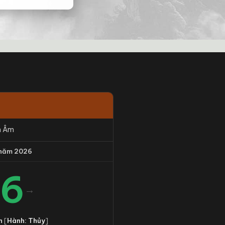
h Âm
 năm 2026
26
→
n
[
Hành: Thủy
]