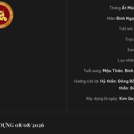
Tháng
Ất Mù
Năm
Bính Ng
Tiết khí
Trực
Sa
Lục nhâ
Tuổi xung:
Mậu Thân, Bính
Hướng cát lợi:
Hỷ thần: Đông B
thần: 
Xây dựng là ngày:
Kim Qu
Y DỰNG 08/08/2026