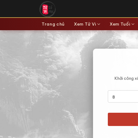
Bỏ
qua
nội
Trang chủ
Xem Tử Vi
Xem Tuổi
dung
Khởi công xâ