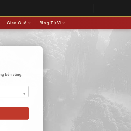
Gieo Quẻ
Blog Tử Vi
ợng bền vững.