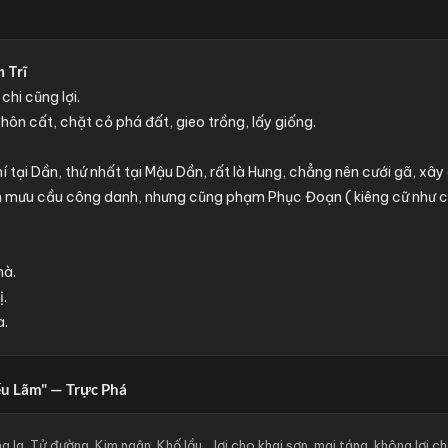
 Trĩ
chi cũng lợi.
chôn cất, chặt cỏ phá đất, gieo trồng, lấy giống.
í tại Dần, thứ nhất tại Mậu Dần, rất là Hung, chẳng nên cưới gã, xây
n mưu cầu công danh, nhưng cũng phạm Phục Đoạn ( kiêng cữ như c
hà.
ị.
a.
u Lãm" — Trực Phá
la, Tử đường, Kim ngân, Khố lầu… lợi cho khai sơn, mai táng, không lợi ch