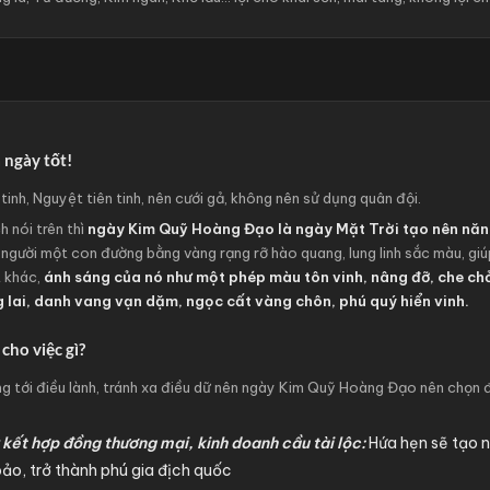
 ngày tốt!
tinh, Nguyệt tiên tinh, nên cưới gả, không nên sử dụng quân đội.
h nói trên thì
ngày Kim Quỹ Hoàng Đạo là ngày Mặt Trời tạo nên năn
 người một con đường bằng vàng rạng rỡ hào quang, lung linh sắc màu, giúp
t khác,
ánh sáng của nó như một phép màu tôn vinh, nâng đỡ, che chở
 lai, danh vang vạn dặm, ngọc cất vàng chôn, phú quý hiển vinh.
ho việc gì?
ướng tới điều lành, tránh xa điều dữ nên ngày Kim Quỹ Hoàng Đạo nên chọn 
 kết hợp đồng thương mại, kinh doanh cầu tài lộc:
Hứa hẹn sẽ tạo nê
bảo, trở thành phú gia địch quốc