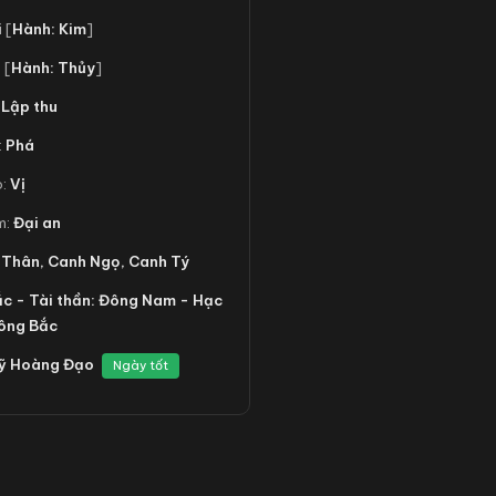
i
[
Hành: Kim
]
ọ
[
Hành: Thủy
]
:
Lập thu
:
Phá
o:
Vị
m:
Đại an
 Thân, Canh Ngọ, Canh Tý
ắc - Tài thần: Đông Nam - Hạc
Đông Bắc
ỹ Hoàng Đạo
Ngày tốt