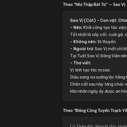
Theo "Nhị Thập Bát Tú" — Sao Vị
Sao Vị (Cát) - Con vật: Chim
- Nên:
Khởi công tạo tác việc 
Tốt nhất là xây cất, cưới gã, 
- Không nên:
Đi thuyền.
- Ngoài trừ:
Sao Vị mất chí kh
Tại Tuất Sao Vị Đăng Viên nê
- Thơ viết:
Vị tinh tạo tác ra sao.
Giàu sang vui sướng lộc hằng 
Chôn cất sau này tăng chức v
Hôn nhân ngày ấy được an hò
Theo "Đổng Công Tuyển Trạch Yế
Có Thiên đức, Nguyệt đức, Hoàng 