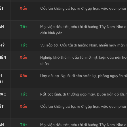
ỆT
Xấu
Cầu tài không có lợi, ra đi gặp hạn, việc quan phải
AN
Tốt
Mọi việc đều tốt, cầu tài đi hướng Tây Nam. Nhà c
đều bình yên.
HỶ
Tốt
Vui sắp tới. Cầu tài đi hướng Nam, nhiều may mắn.
IÊN
Xấu
Nghiệp khó thành, cầu tài mờ mịt, kiện cáo nên h
chắn.
H
Xấu
Hay cãi cọ. Người đi nên hoãn lại, phòng nguyền rủ
U
CÁC
Tốt
Rất tốt lành, đi thường gặp may. Buôn bán có lời, 
ỆT
Xấu
Cầu tài không có lợi, ra đi gặp hạn, việc quan phải
AN
Tốt
Mọi việc đều tốt, cầu tài đi hướng Tây Nam. Nhà c