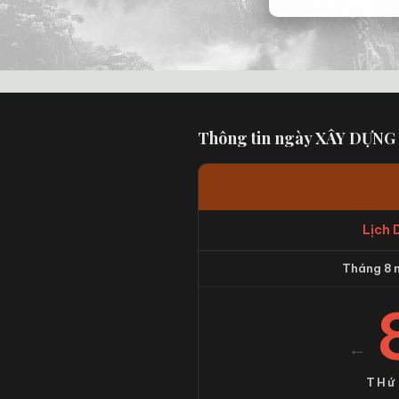
Thông tin ngày XÂY DỰNG
Lịch 
Tháng 8 
←
THứ