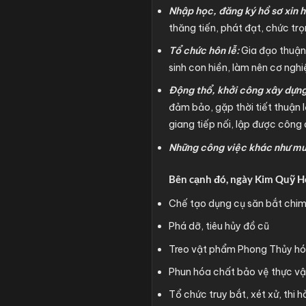
Nhập học, đăng ký hồ sơ xin h
thăng tiến, phát đạt, chức tr
Tổ chức hôn lễ:
Gia đạo thuận
sinh con hiền, làm nên cơ ngh
Động thổ, khởi công xây dựng
đảm bảo, gặp thời tiết thuận l
giang tiếp nối, lập được công
Những công việc khác như mua
Bên cạnh đó, ngày Kim Quỹ Ho
Chế tạo dụng cụ săn bắt chim,
Phá dỡ, tiêu hủy đồ cũ
Treo vật phẩm Phong Thủy hóa 
Phun hóa chất bảo vệ thực vật
Tổ chức truy bắt, xét xử, thi 