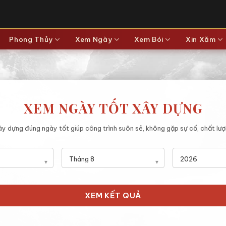
Phong Thủy
Xem Ngày
Xem Bói
Xin Xăm
XEM NGÀY TỐT XÂY DỰNG
y dựng đúng ngày tốt giúp công trình suôn sẻ, không gặp sự cố, chất lư
XEM KẾT QUẢ