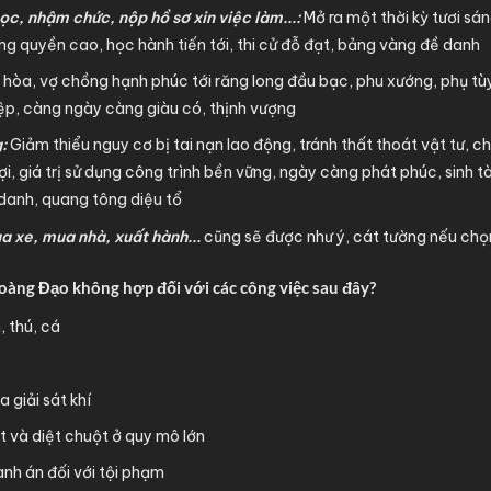
ọc, nhậm chức, nộp hồ sơ xin việc làm...:
Mở ra một thời kỳ tươi sá
ọng quyền cao, học hành tiến tới, thi cử đỗ đạt, bảng vàng đề danh
 hòa, vợ chồng hạnh phúc tới răng long đầu bạc, phu xướng, phụ t
iệp, càng ngày càng giàu có, thịnh vượng
:
Giảm thiểu nguy cơ bị tai nạn lao động, tránh thất thoát vật tư, ch
ợi, giá trị sử dụng công trình bền vững, ngày càng phát phúc, sinh tà
 danh, quang tông diệu tổ
 xe, mua nhà, xuất hành...
cũng sẽ được như ý, cát tường nếu chọ
àng Đạo không hợp đối với các công việc sau đây?
 thú, cá
giải sát khí
 và diệt chuột ở quy mô lớn
hành án đối với tội phạm