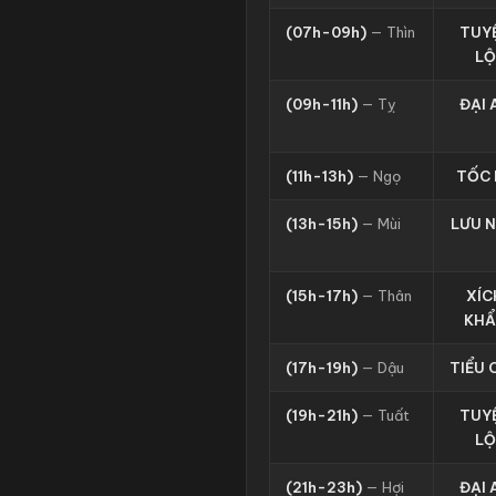
(07h-09h)
— Thìn
TUY
LỘ
(09h-11h)
— Tỵ
ĐẠI 
(11h-13h)
— Ngọ
TỐC 
(13h-15h)
— Mùi
LƯU N
(15h-17h)
— Thân
XÍC
KHẨ
(17h-19h)
— Dậu
TIỂU 
(19h-21h)
— Tuất
TUY
LỘ
(21h-23h)
— Hợi
ĐẠI 