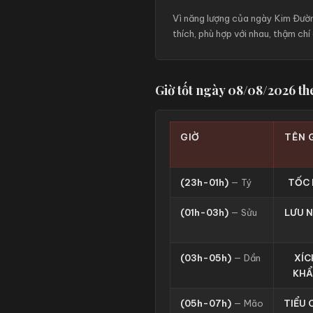
Vì năng lượng của ngày Kim Đườn
thích, phù hợp với nhau, thậm ch
Giờ tốt ngày 08/08/2026 t
GIỜ
TÊN 
(23h-01h)
— Tý
TỐC 
(01h-03h)
— Sửu
LƯU N
(03h-05h)
— Dần
XÍC
KHẨ
(05h-07h)
— Mão
TIỂU 