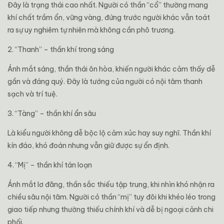
Đây là trạng thái cao nhất. Người có thần “cổ” thường mang
khí chất trầm ổn, vững vàng, đứng trước người khác vẫn toát
ra sự uy nghiêm tự nhiên mà không cần phô trương.
2. “Thanh” – thần khí trong sáng
Ánh mắt sáng, thần thái ôn hòa, khiến người khác cảm thấy dễ
gần và đáng quý. Đây là tướng của người có nội tâm thanh
sạch và trí tuệ.
3. “Tàng” – thần khí ẩn sâu
Là kiểu người không dễ bộc lộ cảm xúc hay suy nghĩ. Thần khí
kín đáo, khó đoán nhưng vẫn giữ được sự ổn định.
4. “Mị” – thần khí tán loạn
Ánh mắt lơ đãng, thần sắc thiếu tập trung, khi nhìn khó nhận ra
chiều sâu nội tâm. Người có thần “mị” tuy đôi khi khéo léo trong
giao tiếp nhưng thường thiếu chính khí và dễ bị ngoại cảnh chi
phối.