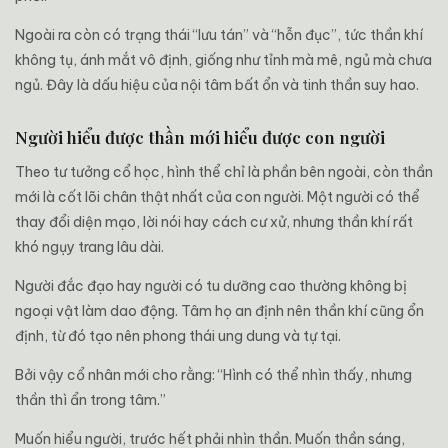
Ngoài ra còn có trạng thái “lưu tán” và “hỗn đục”, tức thần khí
không tụ, ánh mắt vô định, giống như tỉnh mà mê, ngủ mà chưa
ngủ. Đây là dấu hiệu của nội tâm bất ổn và tinh thần suy hao.
Người hiểu được thần mới hiểu được con người
Theo tư tưởng cổ học, hình thể chỉ là phần bên ngoài, còn thần
mới là cốt lõi chân thật nhất của con người. Một người có thể
thay đổi diện mạo, lời nói hay cách cư xử, nhưng thần khí rất
khó ngụy trang lâu dài.
Người đắc đạo hay người có tu dưỡng cao thường không bị
ngoại vật làm dao động. Tâm họ an định nên thần khí cũng ổn
định, từ đó tạo nên phong thái ung dung và tự tại.
Bởi vậy cổ nhân mới cho rằng: “Hình có thể nhìn thấy, nhưng
thần thì ẩn trong tâm.”
Muốn hiểu người, trước hết phải nhìn thần. Muốn thần sáng,