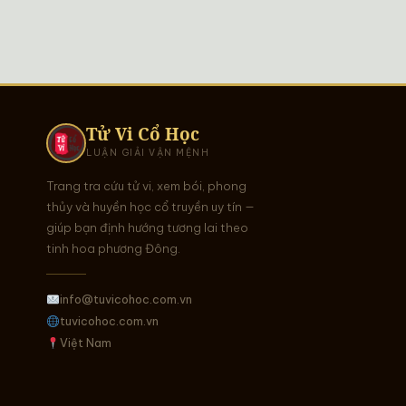
Tử Vi Cổ Học
LUẬN GIẢI VẬN MỆNH
Trang tra cứu tử vi, xem bói, phong
thủy và huyền học cổ truyền uy tín —
giúp bạn định hướng tương lai theo
tinh hoa phương Đông.
info@tuvicohoc.com.vn
tuvicohoc.com.vn
Việt Nam