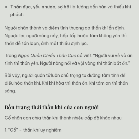
Thần đục, yếu nhược, sợ hãi
là tướng bần hàn và thiếu khí
phách.
Người chân thành và điềm tĩnh thường có thần khí ổn định.
Ngược lại, người nóng nảy, hấp tấp hoặc tâm không yên thì
thần dễ tán loạn, ánh mắt thiếu định lực.
Trong
Ngọc Quản Chiếu Thần Cục
có viết: “Người vui vẻ và an
tĩnh thì thần yên. Người nông nổi và vội vàng thì thần bất ổn.”
Bởi vậy, người quân tử luôn chú trọng tu dưỡng tâm tính để
điều hòa thần khí. Khi khí hòa thì thân ổn, khi tâm an thì thần
sáng.
Bốn trạng thái thần khí của con người
Cổ nhân còn chia thần khí thành nhiều cấp độ khác nhau:
1. “Cổ” – thần khí uy nghiêm