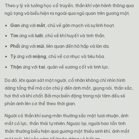
Theo y lý và tướng học cổ truyền, thần khí vận hành thông qua
ngũ tạng và biểu hiện ra ngoài qua ngũ quan trên gương mặt.
Gan
ứng với
mắt
, chủ về gân mạch và sự linh hoạt.
Tim
ứng với
lưỡi
, chủ về khí huyết và tinh thần.
Phổi
ứng với
mũi
, liên quan đến hô hấp và làn da.
Tỳ
ứng với
miệng
, chủ về cơ nhục và tiêu hóa.
Thận
ứng với
tai
, quản về xương cốt và tinh lực.
Do đó, khi quan sát một người, cổ nhân không chỉ nhìn hình
dáng tổng thể mà còn chú ý đến ánh mắt, giọng nói, thần sắc,
hơi thở và khí chất. Bởi mọi biến động trong nội tâm đều sẽ
phản ánh lên cơ thể theo thời gian.
Người có thần khí sung mãn thường sắc mặt tươi nhuận, ánh
mắt có lực, thần thái tự nhiên. Ngược lại, người hao tổn tinh
thần thường biểu hiện qua gương mặt thiếu sinh khí, ánh mắt
mệt mỏi, khí sắc xám tối hoặc dáng vẻ bất an.