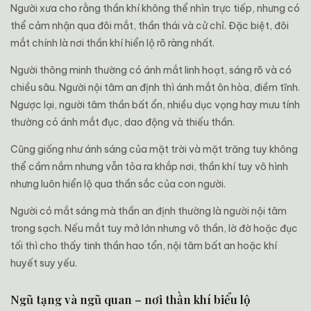
Người xưa cho rằng thần khí không thể nhìn trực tiếp, nhưng có
thể cảm nhận qua đôi mắt, thần thái và cử chỉ. Đặc biệt, đôi
mắt chính là nơi thần khí hiển lộ rõ ràng nhất.
Người thông minh thường có ánh mắt linh hoạt, sáng rõ và có
chiều sâu. Người nội tâm an định thì ánh mắt ôn hòa, điềm tĩnh.
Ngược lại, người tâm thần bất ổn, nhiều dục vọng hay mưu tính
thường có ánh mắt đục, dao động và thiếu thần.
Cũng giống như ánh sáng của mặt trời và mặt trăng tuy không
thể cầm nắm nhưng vẫn tỏa ra khắp nơi, thần khí tuy vô hình
nhưng luôn hiển lộ qua thần sắc của con người.
Người có mắt sáng mà thần an định thường là người nội tâm
trong sạch. Nếu mắt tuy mở lớn nhưng vô thần, lờ đờ hoặc đục
tối thì cho thấy tinh thần hao tổn, nội tâm bất an hoặc khí
huyết suy yếu.
Ngũ tạng và ngũ quan – nơi thần khí biểu lộ