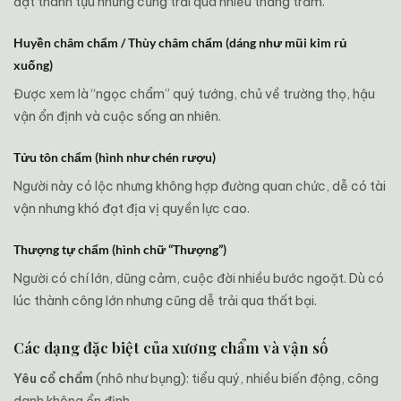
đạt thành tựu nhưng cũng trải qua nhiều thăng trầm.
Huyền châm chẩm / Thùy châm chẩm (dáng như mũi kim rủ
xuống)
Được xem là “ngọc chẩm” quý tướng, chủ về trường thọ, hậu
vận ổn định và cuộc sống an nhiên.
Tửu tôn chẩm (hình như chén rượu)
Người này có lộc nhưng không hợp đường quan chức, dễ có tài
vận nhưng khó đạt địa vị quyền lực cao.
Thượng tự chẩm (hình chữ “Thượng”)
Người có chí lớn, dũng cảm, cuộc đời nhiều bước ngoặt. Dù có
lúc thành công lớn nhưng cũng dễ trải qua thất bại.
Các dạng đặc biệt của xương chẩm và vận số
Yêu cổ chẩm
(nhô như bụng): tiểu quý, nhiều biến động, công