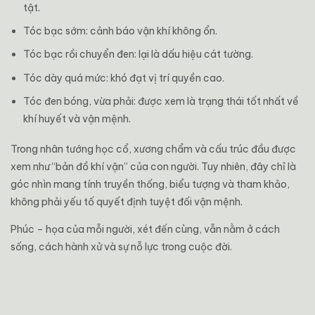
tật.
Tóc bạc sớm: cảnh báo vận khí không ổn.
Tóc bạc rồi chuyển đen: lại là dấu hiệu cát tường.
Tóc dày quá mức: khó đạt vị trí quyền cao.
Tóc đen bóng, vừa phải: được xem là trạng thái tốt nhất về
khí huyết và vận mệnh.
Trong nhân tướng học cổ, xương chẩm và cấu trúc đầu được
xem như “bản đồ khí vận” của con người. Tuy nhiên, đây chỉ là
góc nhìn mang tính truyền thống, biểu tượng và tham khảo,
không phải yếu tố quyết định tuyệt đối vận mệnh.
Phúc – họa của mỗi người, xét đến cùng, vẫn nằm ở cách
sống, cách hành xử và sự nỗ lực trong cuộc đời.