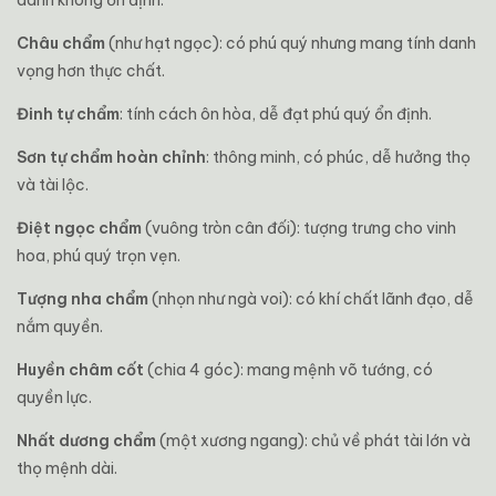
danh không ổn định.
Châu chẩm
(như hạt ngọc): có phú quý nhưng mang tính danh
vọng hơn thực chất.
Đinh tự chẩm
: tính cách ôn hòa, dễ đạt phú quý ổn định.
Sơn tự chẩm hoàn chỉnh
: thông minh, có phúc, dễ hưởng thọ
và tài lộc.
Điệt ngọc chẩm
(vuông tròn cân đối): tượng trưng cho vinh
hoa, phú quý trọn vẹn.
Tượng nha chẩm
(nhọn như ngà voi): có khí chất lãnh đạo, dễ
nắm quyền.
Huyền châm cốt
(chia 4 góc): mang mệnh võ tướng, có
quyền lực.
Nhất dương chẩm
(một xương ngang): chủ về phát tài lớn và
thọ mệnh dài.