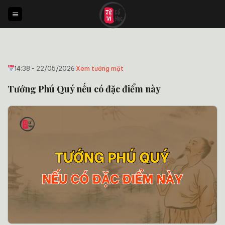
Bỏ
qua
nội
dung
14:38 - 22/05/2026
·
Xem tướng mặt
Tướng Phú Quý nếu có đặc điểm này