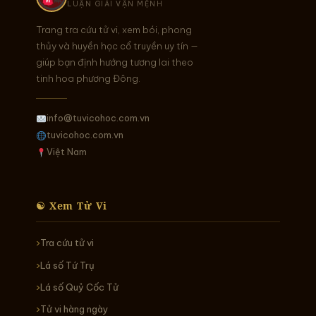
LUẬN GIẢI VẬN MỆNH
Trang tra cứu tử vi, xem bói, phong
thủy và huyền học cổ truyền uy tín —
giúp bạn định hướng tương lai theo
tinh hoa phương Đông.
info@tuvicohoc.com.vn
tuvicohoc.com.vn
Việt Nam
☯ Xem Tử Vi
Tra cứu tử vi
Lá số Tứ Trụ
Lá số Quỷ Cốc Tử
Tử vi hàng ngày