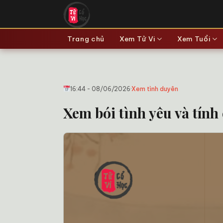
Bỏ
qua
nội
Trang chủ
Xem Tử Vi
Xem Tuổi
dung
16:44 - 08/06/2026
·
Xem tình duyên
Xem bói tình yêu và tính