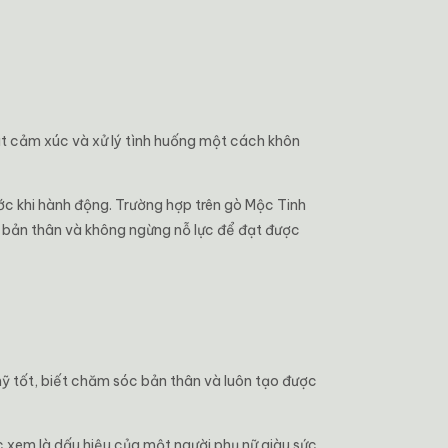
át cảm xúc và xử lý tình huống một cách khôn
ớc khi hành động. Trường hợp trên gò Mộc Tinh
ho bản thân và không ngừng nỗ lực để đạt được
mỹ tốt, biết chăm sóc bản thân và luôn tạo được
c xem là dấu hiệu của một người phụ nữ giàu sức