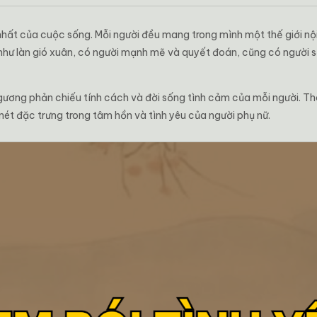
ị nhất của cuộc sống. Mỗi người đều mang trong mình một thế giới n
như làn gió xuân, có người mạnh mẽ và quyết đoán, cũng có người s
gương phản chiếu tính cách và đời sống tình cảm của mỗi người. T
ét đặc trưng trong tâm hồn và tình yêu của người phụ nữ.