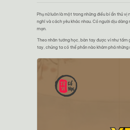
Phụ nữ luôn là một trong những điều bí ẩn thú v
nghĩ và cách yêu khác nhau. Có người dịu dàng 
mạn.
Theo nhân tướng học, bàn tay được ví như tấm 
tay, chúng ta có thể phần nào khám phá những n