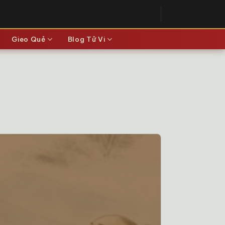
Gieo Quẻ
Blog Tử Vi