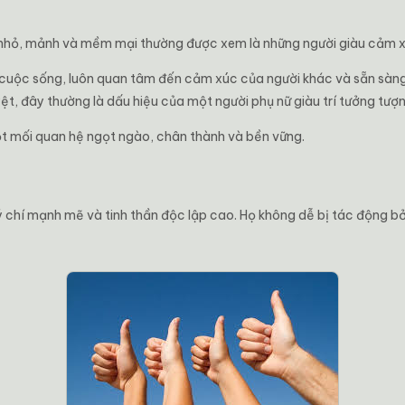
 nhỏ, mảnh và mềm mại thường được xem là những người giàu cảm x
cuộc sống, luôn quan tâm đến cảm xúc của người khác và sẵn sàng 
t, đây thường là dấu hiệu của một người phụ nữ giàu trí tưởng tượng
t mối quan hệ ngọt ngào, chân thành và bền vững.
 chí mạnh mẽ và tinh thần độc lập cao. Họ không dễ bị tác động bởi