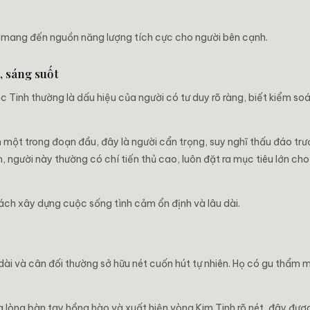
ôn mang đến nguồn năng lượng tích cực cho người bên cạnh.
, sáng suốt
 Tinh thường là dấu hiệu của người có tư duy rõ ràng, biết kiểm so
một trong đoạn đầu, đây là người cẩn trọng, suy nghĩ thấu đáo trư
, người này thường có chí tiến thủ cao, luôn đặt ra mục tiêu lớn c
ách xây dựng cuộc sống tình cảm ổn định và lâu dài.
dài và cân đối thường sở hữu nét cuốn hút tự nhiên. Họ có gu thẩm 
 lòng bàn tay hồng hào và xuất hiện vòng Kim Tinh rõ nét, đây đượ