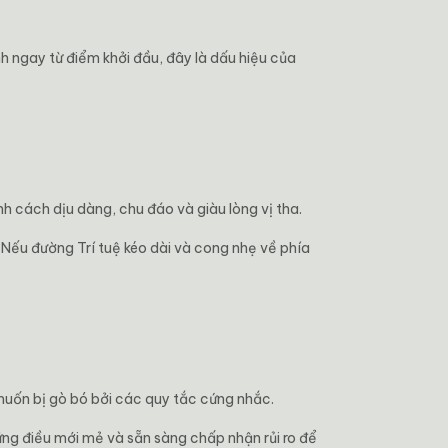
h ngay từ điểm khởi đầu, đây là dấu hiệu của
h cách dịu dàng, chu đáo và giàu lòng vị tha.
 Nếu đường Trí tuệ kéo dài và cong nhẹ về phía
muốn bị gò bó bởi các quy tắc cứng nhắc.
ng điều mới mẻ và sẵn sàng chấp nhận rủi ro để