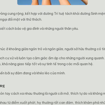
òng cung rộng, kết hợp với đường Trí tuệ tách khỏi đường Sinh mện
ngại đối mặt với thử thách.
 biết cách bảo vệ gia đình và những người thân yêu.
úc ở khoảng giữa ngón trỏ và ngón giữa, người sở hữu thường có tín
cách cư xử và luôn tạo cảm giác ấm áp cho những người xung quanh.
 khả năng giao tiếp tốt và sự tinh tế trong các mối quan hệ.
ến bởi sự đảm đang và khéo léo của mình.
áng
ón tay cách xa nhau thường là người cởi mở, thích tự do và không 
nhau từ điểm xuất phát, họ thường rất can đảm, thích khám phá nhữ