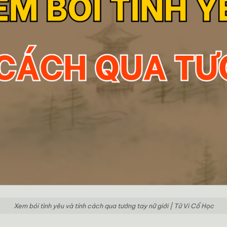
Xem bói tình yêu và tính cách qua tướng tay nữ giới | Tử Vi Cổ Học